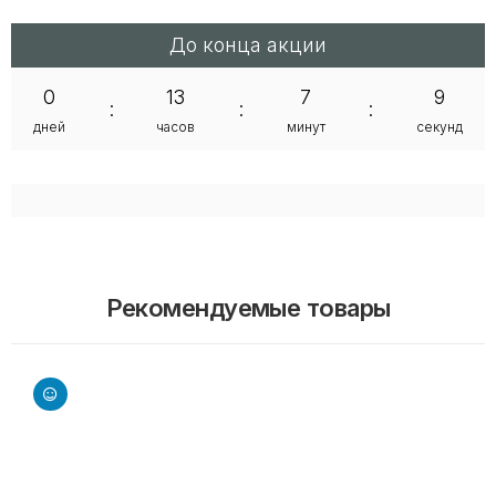
До конца акции
0
13
7
8
:
:
:
дней
часов
минут
секунд
Рекомендуемые товары