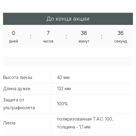
До конца акции
0
7
38
36
:
:
:
дней
часов
минут
секунд
Высота линзы
40 мм
Длина дужки
132 мм
Защита от
100%
ультрафиолета
поляризованная T.A.C. 100,
Линза
толщина - 1,1 мм.