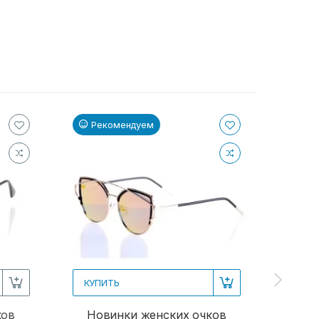
Рекомендуем
Ре
КУПИТЬ
КУПИ
ков
Новинки женских очков
Женс