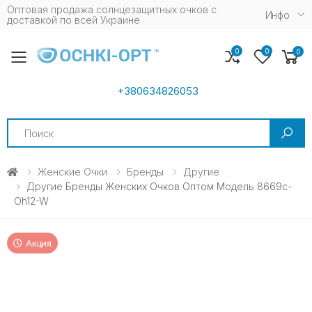
Оптовая продажа солнцезащитных очков c
Инфо
доставкой по всей Украине
0
0
0
Toggle mobile menu
+380634826053
Search
Женские Очки
Бренды
Другие
Другие Бренды Женских Очков Оптом Модель 8669c-
Oh12-W
Акция