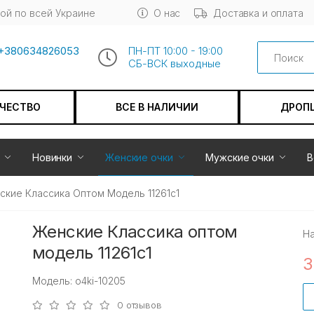
ой по всей Украине
О нас
Доставка и оплата
Search
+380634826053
ПН-ПТ 10:00 - 19:00
СБ-ВСК выходные
АЧЕСТВО
ВСЕ В НАЛИЧИИ
ДРОП
Новинки
Женские очки
Мужские очки
В
ские Классика Оптом Модель 11261c1
Женские Классика оптом
Н
модель 11261c1
3
Модель: o4ki-10205
0 отзывов