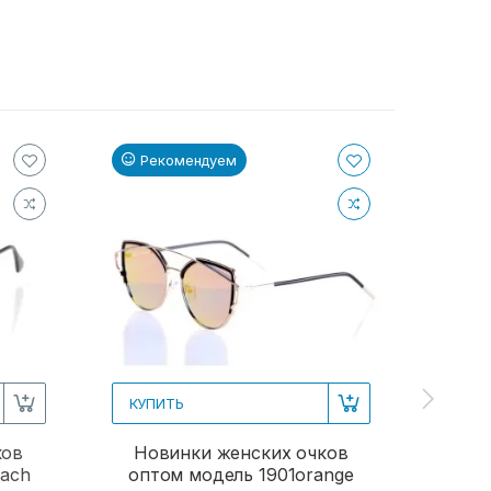
Рекомендуем
Ре
КУПИТЬ
КУПИ
ков
Новинки женских очков
Женс
each
оптом модель 1901orange