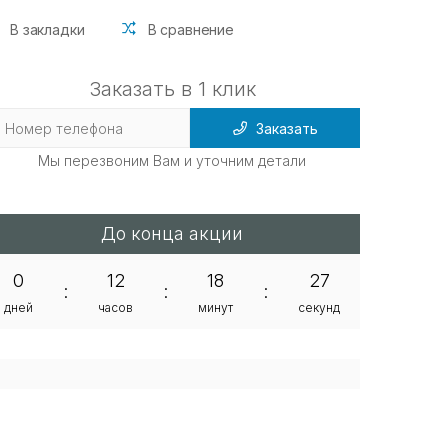
В закладки
В сравнение
Заказать в 1 клик
Заказать
Мы перезвоним Вам и уточним детали
До конца акции
0
12
18
26
:
:
:
дней
часов
минут
секунд