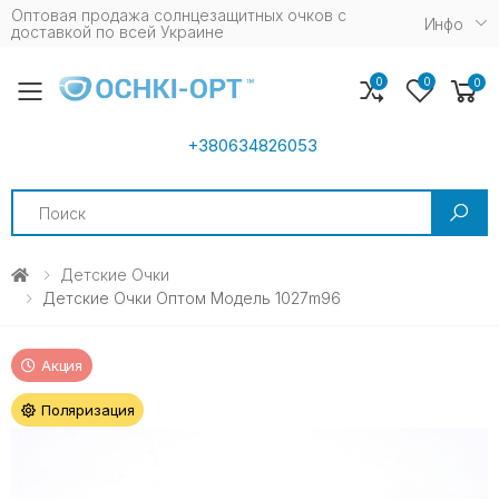
Оптовая продажа солнцезащитных очков c
Инфо
доставкой по всей Украине
0
0
0
Toggle mobile menu
+380634826053
Search
Детские Очки
Детские Очки Оптом Модель 1027m96
Акция
Поляризация