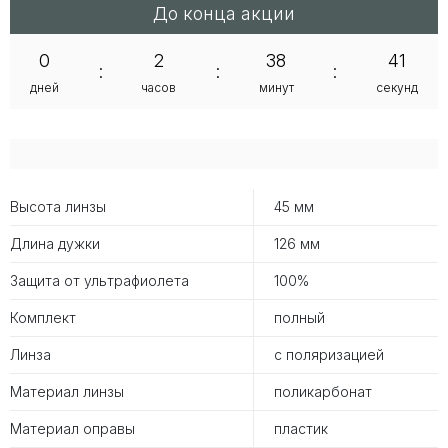
До конца акции
0
2
38
41
:
:
:
дней
часов
минут
секунд
Высота линзы
45 мм
Длина дужки
126 мм
Защита от ультрафиолета
100%
Комплект
полный
Линза
с поляризацией
Материал линзы
поликарбонат
Материал оправы
пластик