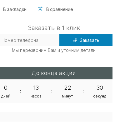
В закладки
В сравнение
Заказать в 1 клик
Заказать
Мы перезвоним Вам и уточним детали
До конца акции
0
13
22
29
:
:
:
дней
часов
минут
секунд