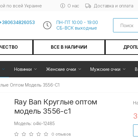
ой по всей Украине
О нас
Доставка и оплата
Search
+380634826053
ПН-ПТ 10:00 - 19:00
СБ-ВСК выходные
АЧЕСТВО
ВСЕ В НАЛИЧИИ
ДРОП
Новинки
Женские очки
Мужские очки
В
глые Оптом Модель 3556-С1
Ray Ban Круглые оптом
Н
модель 3556-с1
3
Модель: o4ki-12485
0 отзывов