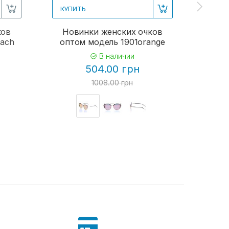
КУПИТЬ
КУПИ
ков
Новинки женских очков
Женс
each
оптом модель 1901orange
В наличии
504.00 грн
1008.00 грн