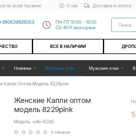
ой по всей Украине
О нас
Доставка и оплата
Search
+380634826053
ПН-ПТ 10:00 - 19:00
СБ-ВСК выходные
АЧЕСТВО
ВСЕ В НАЛИЧИИ
ДРОП
Новинки
Женские очки
Мужские очки
В
е Капли Оптом Модель 8229pink
Женские Капли оптом
Н
модель 8229pink
5
Модель: o4ki-10245
0 отзывов