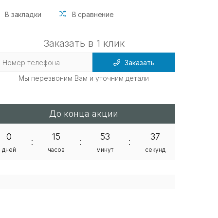
В закладки
В сравнение
Заказать в 1 клик
Заказать
Мы перезвоним Вам и уточним детали
До конца акции
0
15
53
36
:
:
:
дней
часов
минут
секунд