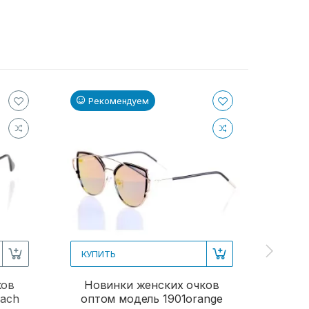
Рекомендуем
Ре
КУПИТЬ
КУПИ
ков
Новинки женских очков
Женс
each
оптом модель 1901orange